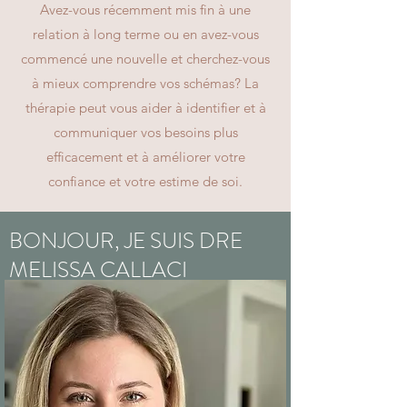
Avez-vous récemment mis fin à une
relation à long terme ou en avez-vous
commencé une nouvelle et cherchez-vous
à mieux comprendre vos schémas? La
thérapie peut vous aider à identifier et à
communiquer vos besoins plus
efficacement et à améliorer votre
confiance et votre estime de soi.
BONJOUR, JE SUIS DRE
MELISSA CALLACI