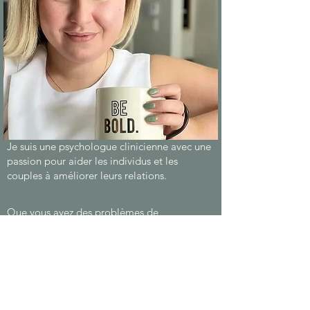
Je suis
une psychologue clinicienne avec une
passion pour aider les individus et les
couples à améliorer leurs relations.
Que vous ayez des problèmes de
communication, des problèmes sexuels ou
que vous vous sentiez dans une impasse
, je
suis là pour vous aider à naviguer à travers
tout cela.