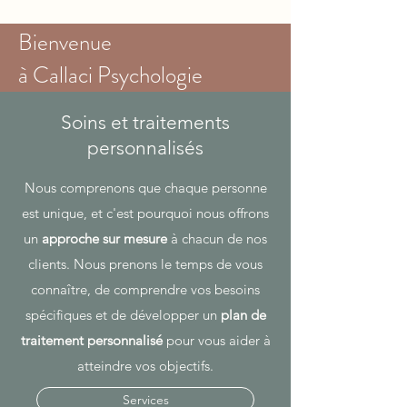
Bienvenue
à Callaci Psychologie
Nous aidons les individus et les couples à
Soins et traitements
établir des relations plus solides et plus
personnalisés
saines
avec un accent sur la
communication des besoins, le
Nous comprenons que chaque personne
renforcement de la confiance, la
est unique, et c'est pourquoi nous offrons
résolution des conflits et le bien-être
un
approche sur mesure
à chacun de nos
sexuel.
clients. Nous prenons le temps de vous
connaître, de comprendre vos besoins
spécifiques et de développer un
plan de
traitement personnalisé
pour vous aider à
atteindre vos objectifs.
Services